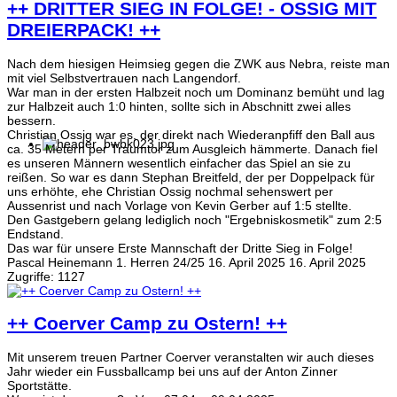
++ DRITTER SIEG IN FOLGE! - OSSIG MIT
DREIERPACK! ++
Nach dem hiesigen Heimsieg gegen die ZWK aus Nebra, reiste man
mit viel Selbstvertrauen nach Langendorf.
War man in der ersten Halbzeit noch um Dominanz bemüht und lag
zur Halbzeit auch 1:0 hinten, sollte sich in Abschnitt zwei alles
bessern.
Christian Ossig war es, der direkt nach Wiederanpfiff den Ball aus
ca. 35 Metern per Traumtor zum Ausgleich hämmerte. Danach fiel
es unseren Männern wesentlich einfacher das Spiel an sie zu
reißen. So war es dann Stephan Breitfeld, der per Doppelpack für
uns erhöhte, ehe Christian Ossig nochmal sehenswert per
Aussenrist und nach Vorlage von Kevin Gerber auf 1:5 stellte.
Den Gastgebern gelang lediglich noch "Ergebniskosmetik" zum 2:5
Endstand.
Das war für unsere Erste Mannschaft der Dritte Sieg in Folge!
Pascal Heinemann
1. Herren 24/25
16. April 2025
16. April 2025
Zugriffe: 1127
++ Coerver Camp zu Ostern! ++
Mit unserem treuen Partner Coerver veranstalten wir auch dieses
Jahr wieder ein Fussballcamp bei uns auf der Anton Zinner
Sportstätte.