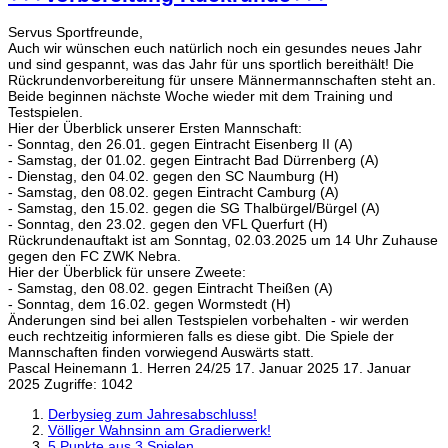
Servus Sportfreunde,
Auch wir wünschen euch natürlich noch ein gesundes neues Jahr
und sind gespannt, was das Jahr für uns sportlich bereithält! Die
Rückrundenvorbereitung für unsere Männermannschaften steht an.
Beide beginnen nächste Woche wieder mit dem Training und
Testspielen.
Hier der Überblick unserer Ersten Mannschaft:
- Sonntag, den 26.01. gegen Eintracht Eisenberg II (A)
- Samstag, der 01.02. gegen Eintracht Bad Dürrenberg (A)
- Dienstag, den 04.02. gegen den SC Naumburg (H)
- Samstag, den 08.02. gegen Eintracht Camburg (A)
- Samstag, den 15.02. gegen die SG Thalbürgel/Bürgel (A)
- Sonntag, den 23.02. gegen den VFL Querfurt (H)
Rückrundenauftakt ist am Sonntag, 02.03.2025 um 14 Uhr Zuhause
gegen den FC ZWK Nebra.
Hier der Überblick für unsere Zweete:
- Samstag, den 08.02. gegen Eintracht Theißen (A)
- Sonntag, dem 16.02. gegen Wormstedt (H)
Änderungen sind bei allen Testspielen vorbehalten - wir werden
euch rechtzeitig informieren falls es diese gibt. Die Spiele der
Mannschaften finden vorwiegend Auswärts statt.
Pascal Heinemann
1. Herren 24/25
17. Januar 2025
17. Januar
2025
Zugriffe: 1042
Derbysieg zum Jahresabschluss!
Völliger Wahnsinn am Gradierwerk!
5 Punkte aus 3 Spielen