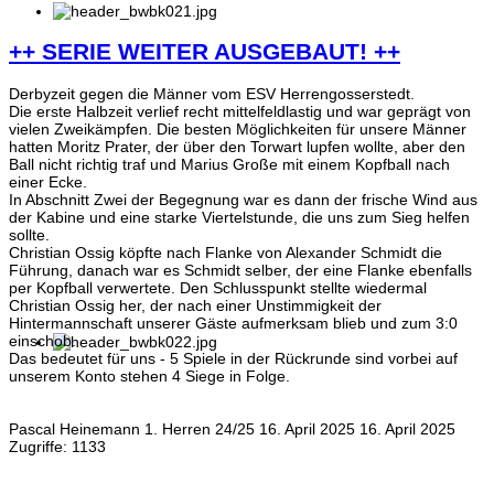
++ SERIE WEITER AUSGEBAUT! ++
Derbyzeit gegen die Männer vom ESV Herrengosserstedt.
Die erste Halbzeit verlief recht mittelfeldlastig und war geprägt von
vielen Zweikämpfen. Die besten Möglichkeiten für unsere Männer
hatten Moritz Prater, der über den Torwart lupfen wollte, aber den
Ball nicht richtig traf und Marius Große mit einem Kopfball nach
einer Ecke.
In Abschnitt Zwei der Begegnung war es dann der frische Wind aus
der Kabine und eine starke Viertelstunde, die uns zum Sieg helfen
sollte.
Christian Ossig köpfte nach Flanke von Alexander Schmidt die
Führung, danach war es Schmidt selber, der eine Flanke ebenfalls
per Kopfball verwertete. Den Schlusspunkt stellte wiedermal
Christian Ossig her, der nach einer Unstimmigkeit der
Hintermannschaft unserer Gäste aufmerksam blieb und zum 3:0
einschob.
Das bedeutet für uns - 5 Spiele in der Rückrunde sind vorbei auf
unserem Konto stehen 4 Siege in Folge.
Pascal Heinemann
1. Herren 24/25
16. April 2025
16. April 2025
Zugriffe: 1133