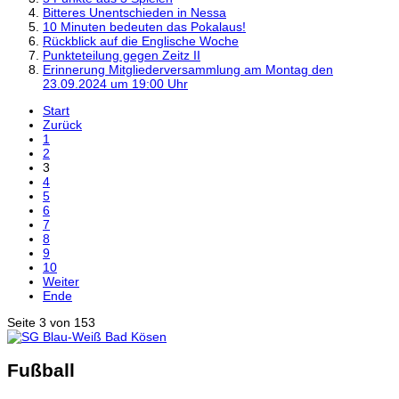
Bitteres Unentschieden in Nessa
10 Minuten bedeuten das Pokalaus!
Rückblick auf die Englische Woche
Punkteteilung gegen Zeitz II
Erinnerung Mitgliederversammlung am Montag den
23.09.2024 um 19:00 Uhr
Start
Zurück
1
2
3
4
5
6
7
8
9
10
Weiter
Ende
Seite 3 von 153
Fußball