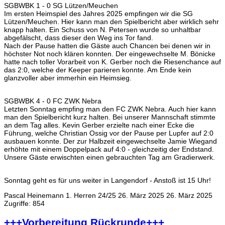
SGBWBK 1 - 0 SG Lützen/Meuchen
Im ersten Heimspiel des Jahres 2025 empfingen wir die SG
Lützen/Meuchen. Hier kann man den Spielbericht aber wirklich sehr
knapp halten. Ein Schuss von N. Petersen wurde so unhaltbar
abgefälscht, dass dieser den Weg ins Tor fand.
Nach der Pause hatten die Gäste auch Chancen bei denen wir in
höchster Not noch klären konnten. Der eingewechselte M. Bönicke
hatte nach toller Vorarbeit von K. Gerber noch die Riesenchance auf
das 2:0, welche der Keeper parieren konnte. Am Ende kein
glanzvoller aber immerhin ein Heimsieg.
SGBWBK 4 - 0 FC ZWK Nebra
Letzten Sonntag empfing man den FC ZWK Nebra. Auch hier kann
man den Spielbericht kurz halten. Bei unserer Mannschaft stimmte
an dem Tag alles. Kevin Gerber erzielte nach einer Ecke die
Führung, welche Christian Ossig vor der Pause per Lupfer auf 2:0
ausbauen konnte. Der zur Halbzeit eingewechselte Jamie Wiegand
erhöhte mit einem Doppelpack auf 4:0 - gleichzeitig der Endstand.
Unsere Gäste erwischten einen gebrauchten Tag am Gradierwerk.
Sonntag geht es für uns weiter in Langendorf - Anstoß ist 15 Uhr!
Pascal Heinemann
1. Herren 24/25
26. März 2025
26. März 2025
Zugriffe: 854
+++Vorbereitung Rückrunde+++