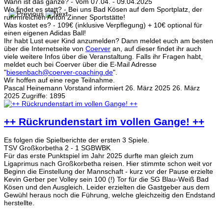
Wann ist das ganze? - Vom 07.04. - 09.04.2025
Wo findet es statt? - Bei uns Bad Kösen auf dem Sportplatz, der
ruhrmreichen Anton Zinner Sportstätte!
Was kostet es? - 109€ (inklusive Verpflegung) + 10€ optional für
einen eigenen Adidas Ball!
Ihr habt Lust euer Kind anzumelden? Dann meldet euch am besten
über die Internetseite von
Coerver
an, auf dieser findet ihr auch
viele weitere Infos über die Veranstaltung. Falls ihr Fragen habt,
meldet euch bei Coerver über die E-Mail Adresse
"
biesenbach@coerver-coaching.de
".
Wir hoffen auf eine rege Teilnahme.
Pascal Heinemann
Vorstand informiert
26. März 2025
26. März
2025
Zugriffe: 1895
++ Rückrundenstart im vollen Gange! ++
Es folgen die Spielberichte der ersten 3 Spiele.
TSV Großkorbetha 2 - 1 SGBWBK
Für das erste Punktspiel im Jahr 2025 durfte man gleich zum
Ligaprimus nach Großkorbetha reisen. Hier stimmte schon weit vor
Beginn die Einstellung der Mannschaft - kurz vor der Pause erzielte
Kevin Gerber per Volley sein 100 (!) Tor für die SG Blau-Weiß Bad
Kösen und den Ausgleich. Leider erzielten die Gastgeber aus dem
Gewühl heraus noch die Führung, welche gleichzeitig den Endstand
herstellte.