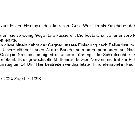
 letzten Heimspiel des Jahres zu Gast. Wer hier als Zuschauer dabei w
en, warum sie so wenig Gegentore kassieren. Die beste Chance für unse
n lenkte.
In diese hinein nahm der Gegner unsere Einladung nach Ballverlust im 
et. Unsere Männer hatten Wut im Bauch und rannten permanent an. Nach
C. Ossig im Nachsetzen eigentlich unsere Führung - der Schiedsrichter 
Der ebenfalls eingewechselte M. Bönicke bewies Nerven und traf zur Fü
mstag um 14 Uhr. Hier bestreiten wir das letzte Hinrundenspiel in Na
er 2024
Zugriffe: 1098