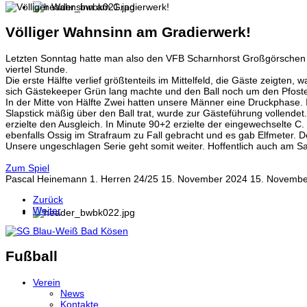
Völliger Wahnsinn am Gradierwerk!
Letzten Sonntag hatte man also den VFB Scharnhorst Großgörschen zum
viertel Stunde.
Die erste Hälfte verlief größtenteils im Mittelfeld, die Gäste zeigt
sich Gästekeeper Grün lang machte und den Ball noch um den Pfoste
In der Mitte von Hälfte Zwei hatten unsere Männer eine Druckphase. 
Slapstick mäßig über den Ball trat, wurde zur Gästeführung vollend
erzielte den Ausgleich. In Minute 90+2 erzielte der eingewechselte 
ebenfalls Ossig im Strafraum zu Fall gebracht und es gab Elfmeter. 
Unsere ungeschlagen Serie geht somit weiter. Hoffentlich auch am Sa
Zum Spiel
Pascal Heinemann
1. Herren 24/25
15. November 2024
15. Novemb
Zurück
Weiter
Fußball
Verein
News
Kontakte