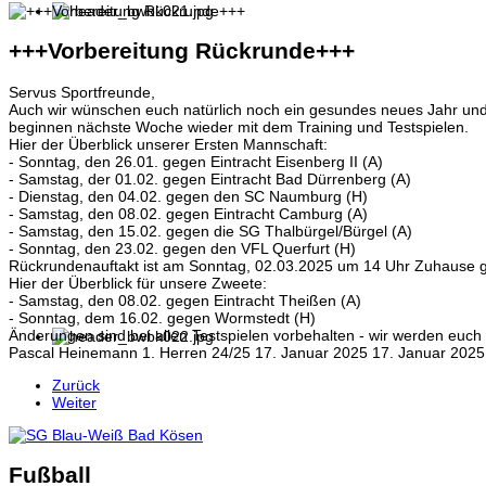
+++Vorbereitung Rückrunde+++
Servus Sportfreunde,
Auch wir wünschen euch natürlich noch ein gesundes neues Jahr und 
beginnen nächste Woche wieder mit dem Training und Testspielen.
Hier der Überblick unserer Ersten Mannschaft:
- Sonntag, den 26.01. gegen Eintracht Eisenberg II (A)
- Samstag, der 01.02. gegen Eintracht Bad Dürrenberg (A)
- Dienstag, den 04.02. gegen den SC Naumburg (H)
- Samstag, den 08.02. gegen Eintracht Camburg (A)
- Samstag, den 15.02. gegen die SG Thalbürgel/Bürgel (A)
- Sonntag, den 23.02. gegen den VFL Querfurt (H)
Rückrundenauftakt ist am Sonntag, 02.03.2025 um 14 Uhr Zuhause
Hier der Überblick für unsere Zweete:
- Samstag, den 08.02. gegen Eintracht Theißen (A)
- Sonntag, dem 16.02. gegen Wormstedt (H)
Änderungen sind bei allen Testspielen vorbehalten - wir werden euch r
Pascal Heinemann
1. Herren 24/25
17. Januar 2025
17. Januar 202
Zurück
Weiter
Fußball