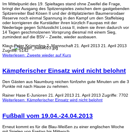
Im Mittelpunkt des 19. Spieltages stand ohne Zweifel die Frage,
bringt der Ausgang des Spitzenspieles zwischen dem gastgebenden
Spitzenreiter Bad Kösen II und der drittplatzierten Baumersrodaer
Reserve noch einmal Spannung in den Kampf um den Staffelsieg
oder korrigieren die Kurstädter ihren kürzlich Fauxpas mit der
Niederlage gegen Schlusslicht Lossa II, indem sie ihren dadurch vor
14 Tagen geschmolzenen Vorsprung diesmal mit einem Sieg,
zumindest auf die BSV – Zweite, wieder ausbauen.
Klaus-Peter Krümmling
2. Mannschaft
21. April 2013
21. April 2013
Zugriffe: 5142
Weiterlesen: Zweete wieder auf Kurs
Kämpferischer Einsatz wird nicht belohnt
Den Gästen aus Naumburg reichen fünfzehn gute Minuten um die 3
Punkte mit nach Hause zu nehmen.
Rainer Hase
E-Junioren
21. April 2013
21. April 2013
Zugriffe: 7702
Weiterlesen: Kämpferischer Einsatz wird nicht belohnt
Fußball vom 19.04.-24.04.2013
Erneut kommt es für die Blau-Weißen zu einer englischen Woche
mit Spielen von Freitag bis Mittwoch.