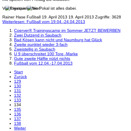
Von Ligaspielen bis Pokal ist alles dabei.
Rainer Hase
Fußball
19. April 2013
19. April 2013
Zugriffe: 3628
Weiterlesen: Fußball vom 19.04.-24.04.2013
Coerver® Trainingscamp im Sommer JETZT BEWERBEN
Zwei Dutzend in Saubach
Bad Kösen kann nicht und Naumburg hat Glück
Zweite punktet wieder 3-fach
Zweistellig in Saubach
U 9 überschreitet 100 Tore -Marke
Gute zweite Hälfte nützt nichts
Fußball vom 12.04.-17.04.2013
Start
Zurück
129
130
131
132
133
134
135
136
137
138
Weiter