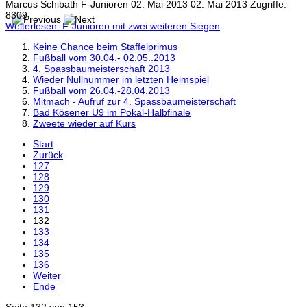
Marcus Schibath
F-Junioren
02. Mai 2013
02. Mai 2013
Zugriffe:
8309
Weiterlesen: F-Junioren mit zwei weiteren Siegen
Keine Chance beim Staffelprimus
Fußball vom 30.04.- 02.05..2013
4. Spassbaumeisterschaft 2013
Wieder Nullnummer im letzten Heimspiel
Fußball vom 26.04.-28.04.2013
Mitmach - Aufruf zur 4. Spassbaumeisterschaft
Bad Kösener U9 im Pokal-Halbfinale
Zweete wieder auf Kurs
Start
Zurück
127
128
129
130
131
132
133
134
135
136
Weiter
Ende