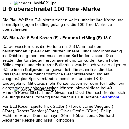
U 9 überschreitet 100 Tore -Marke
Die Blau-Weißen F-Junioren ziehen weiter unbeirrt ihre Kreise und
beim Spiel gegen Leißling gelang es, die 100 Tore-Marke zu
überschreiten.
SG Blau-Weiß Bad Kösen (F) - Fortuna Leißling (F) 18:0
Da wir wussten, das die Fortuna mit 2-3 Mann auf den
ballführenden Spieler geht, durften unsere Jungs möglichst wenig
ins Dribbling gehen und mussten den Ball laufen lassen. Das
setzten die Kurstädter hervorragend um. Es wurden kaum hohe
Bälle gespielt und ein kurzer Ballverlust wurde noch vor der eigenen
Hälfte in ein Ballgewinn umgewandelt. Ein schnelles, direktes
Passspiel, sowie mannschaftliche Geschlossenheit und ein
ausgeprägtes Spielverständnis bescherte uns ein 18: 0
Endergebnis. Mit etwas mehr Konzentration vor dem Tor hätten wir
dieses weitaus höher gestalten können, obwohl diese bei 40
Minuten Powerfussball auch etwas nachlässt. Dennoch freuten sich
die Jungs bereits vorzeitig über mehr als 100 erzielte
Saisontore
.
Für Bad Kösen spielte Nick Sattler ( 7Tore), Jaime Wiegand (
5Tore), Robert Toepfer (3Tore), Oliver Große (3Tore), Phillip
Fichtner, Marvin Dammenhayn, Sören Hölzer, Jonas Gerhard,
Alexander Reiche und Mika Hornbogen