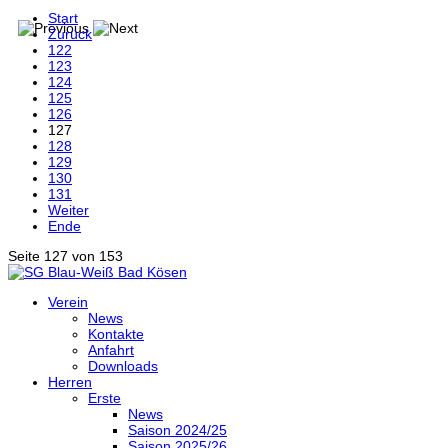
Start
Zurück
122
123
124
125
126
127
128
129
130
131
Weiter
Ende
Seite 127 von 153
Verein
News
Kontakte
Anfahrt
Downloads
Herren
Erste
News
Saison 2024/25
Saison 2025/26