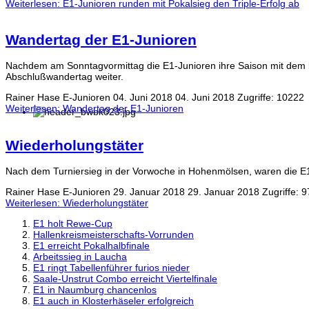
Weiterlesen: E1-Junioren runden mit Pokalsieg den Triple-Erfolg ab
Wandertag der E1-Junioren
Nachdem am Sonntagvormittag die E1-Junioren ihre Saison mit dem le
Abschlußwandertag weiter.
Rainer Hase
E-Junioren
04. Juni 2018
04. Juni 2018
Zugriffe: 10222
Weiterlesen: Wandertag der E1-Junioren
Wiederholungstäter
Nach dem Turniersieg in der Vorwoche in Hohenmölsen, waren die E1
Rainer Hase
E-Junioren
29. Januar 2018
29. Januar 2018
Zugriffe: 
Weiterlesen: Wiederholungstäter
E1 holt Rewe-Cup
Hallenkreismeisterschafts-Vorrunden
E1 erreicht Pokalhalbfinale
Arbeitssieg in Laucha
E1 ringt Tabellenführer furios nieder
Saale-Unstrut Combo erreicht Viertelfinale
E1 in Naumburg chancenlos
E1 auch in Klosterhäseler erfolgreich