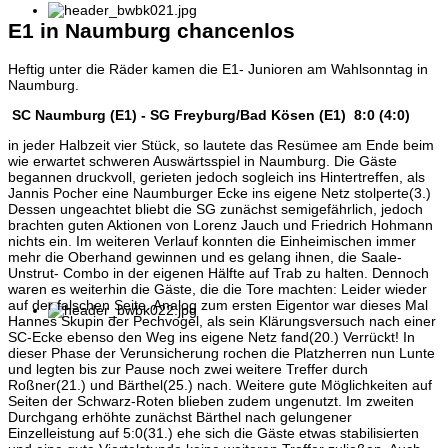
E1 in Naumburg chancenlos
Heftig unter die Räder kamen die E1- Junioren am Wahlsonntag in
Naumburg.
SC Naumburg (E1) - SG Freyburg/Bad Kösen (E1) 8:0 (4:0)
in jeder Halbzeit vier Stück, so lautete das Resümee am Ende beim
wie erwartet schweren Auswärtsspiel in Naumburg. Die Gäste
begannen druckvoll, gerieten jedoch sogleich ins Hintertreffen, als
Jannis Pocher eine Naumburger Ecke ins eigene Netz stolperte(3.)
Dessen ungeachtet bliebt die SG zunächst semigefährlich, jedoch
brachten guten Aktionen von Lorenz Jauch und Friedrich Hohmann
nichts ein. Im weiteren Verlauf konnten die Einheimischen immer
mehr die Oberhand gewinnen und es gelang ihnen, die Saale-
Unstrut- Combo in der eigenen Hälfte auf Trab zu halten. Dennoch
waren es weiterhin die Gäste, die die Tore machten: Leider wieder
auf der falschen Seite. Analog zum ersten Eigentor war dieses Mal
Hannes Skupin der Pechvogel, als sein Klärungsversuch nach einer
SC-Ecke ebenso den Weg ins eigene Netz fand(20.) Verrückt! In
dieser Phase der Verunsicherung rochen die Platzherren nun Lunte
und legten bis zur Pause noch zwei weitere Treffer durch
Roßner(21.) und Bärthel(25.) nach. Weitere gute Möglichkeiten auf
Seiten der Schwarz-Roten blieben zudem ungenutzt. Im zweiten
Durchgang erhöhte zunächst Bärthel nach gelungener
Einzelleistung auf 5:0(31.) ehe sich die Gäste etwas stabilisierten