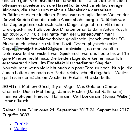
und eine gute Viertelstunde keine weiteren Treffer zuließen. Auch
offensiv erarbeitete sich die Hase/Richter-Acht mehrfach einige
Aktionen, die aber kaum mehr als Nadelstiche darstellten.
Auffälligster Akteur in dieser Phase war der agile Jonas Walter, der
für viel Betrieb über die rechte Aussenbahn sorgte. Natürlich war
der Zug ergebnistechnisch schon längst abgefahren. Mit einem
Dreierpack innerhalb von drei Minuten erhöhte dann Anton Kusch
auf 8:0(46.,47.,48.) Hier hätte man der Gästeabwehr mehr
Resolutheit im Attackierverhalten gewünscht, jedoch war der SC-
Akteur auch schwer zu stellen. Fazit: Gegen physisch starke
Gegner wenig Durchschlagskraft entwickelt, da man zu oft in
Defensivarbeit verwickelt war. Spielerisch war das heute bis auf 15
gute Minuten recht mau. Die beiden Eigentore kamen natürlich
erschwerend hinzu. Im Endeffekt klar verdienter Sieg der
Naumburger, wenn vielleicht auch ein paar Tore zu hoch. Nun ja, die
Jungs hatten das nach der Partie relativ schnell abgehakt. Weiter
geht es in der nächsten Woche im Pokal in Großkorbetha.
SGFB mit:Mathew Gössl, Bryan Vogel, Max Gebauer(Conrad
Chemnitz, Dustin Mühlberg), Jannis Pocher (Daniel Rathmann)
Hannes Skupin, Friedrich Hohmann, Carl Borkmann (Jonas Walter),
Lorenz Jauch,
Rainer Hase
E-Junioren
24. September 2017
24. September 2017
Zugriffe: 8083
Zurück
Weiter