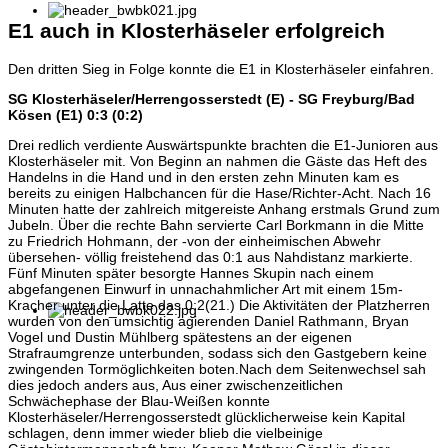
E1 auch in Klosterhäseler erfolgreich
Den dritten Sieg in Folge konnte die E1 in Klosterhäseler einfahren.
SG Klosterhäseler/Herrengosserstedt (E) - SG Freyburg/Bad
Kösen (E1) 0:3 (0:2)
Drei redlich verdiente Auswärtspunkte brachten die E1-Junioren aus
Klosterhäseler mit. Von Beginn an nahmen die Gäste das Heft des
Handelns in die Hand und in den ersten zehn Minuten kam es
bereits zu einigen Halbchancen für die Hase/Richter-Acht. Nach 16
Minuten hatte der zahlreich mitgereiste Anhang erstmals Grund zum
Jubeln. Über die rechte Bahn servierte Carl Borkmann in die Mitte
zu Friedrich Hohmann, der -von der einheimischen Abwehr
übersehen- völlig freistehend das 0:1 aus Nahdistanz markierte.
Fünf Minuten später besorgte Hannes Skupin nach einem
abgefangenen Einwurf in unnachahmlicher Art mit einem 15m-
Kracher unter die Latte das 0:2(21.) Die Aktivitäten der Platzherren
wurden von den umsichtig agierenden Daniel Rathmann, Bryan
Vogel und Dustin Mühlberg spätestens an der eigenen
Strafraumgrenze unterbunden, sodass sich den Gastgebern keine
zwingenden Tormöglichkeiten boten.Nach dem Seitenwechsel sah
dies jedoch anders aus, Aus einer zwischenzeitlichen
Schwächephase der Blau-Weißen konnte
Klosterhäseler/Herrengosserstedt glücklicherweise kein Kapital
schlagen, denn immer wieder blieb die vielbeinige