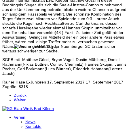
Gästehintermannschaft bzw. Keeper Mathew Gössl in dieser
Bedrängnis Sieger. Als sich die Saale-Unstrut-Combo zunehmend
aus der Umklammerung befreite, blieben weitere Chancen aufgrund
schlampigem Passspiels verwehrt. Die schönste Kombination des
Tages führte zwei Minuten vor Spielende zum 0:3. Lorenz Jauch
steckte die Kugel nach Rechtsaußen zu Carl Borkmann, dessen
scharfe Hereingabe wieder einmal Hannes Skupin unmittelbar vor
dem Tor unhaltbar versenkte(48.) Fazit: Zu keiner Zeit gefährdeter
Auswärtssieg. Gelingt im Mittelfeld der ein oder andere Pass etwas
früher, wären evtl. einige Treffer mehr zu verbuchen gewesen.
Nächste Woche geht es bei der Naumburger SC Ersten sicher
weitaus schwieriger zur Sache.
SGFB mit: Matthew Gössl, Bryan Vogel, Dustin Mühlberg, Daniel
Rathmann(Niklas Büttner, Conrad Chemnitz) Hannes Skupin, Jannis
Pocher, Carl Borkmann(Luca Büttner), Friedrich Hohmann(Lorenz
Jauch)
Rainer Hase
E-Junioren
17. September 2017
17. September 2017
Zugriffe: 8318
Zurück
Weiter
Verein
News
Kontakte