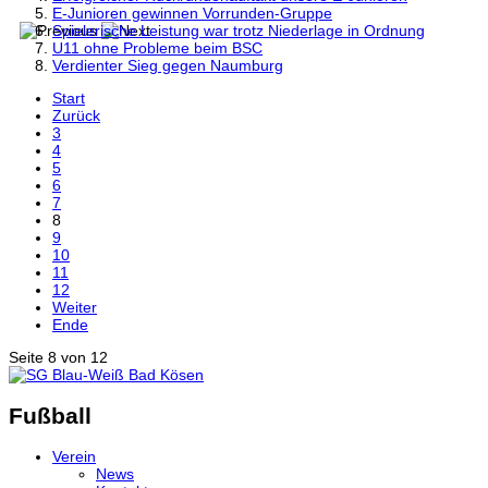
E-Junioren gewinnen Vorrunden-Gruppe
Spielerische Leistung war trotz Niederlage in Ordnung
U11 ohne Probleme beim BSC
Verdienter Sieg gegen Naumburg
Start
Zurück
3
4
5
6
7
8
9
10
11
12
Weiter
Ende
Seite 8 von 12
Fußball
Verein
News