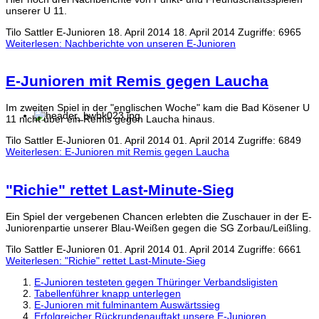
unserer U 11.
Tilo Sattler
E-Junioren
18. April 2014
18. April 2014
Zugriffe: 6965
Weiterlesen: Nachberichte von unseren E-Junioren
E-Junioren mit Remis gegen Laucha
Im zweiten Spiel in der "englischen Woche" kam die Bad Kösener U
11 nicht über ein Remis gegen Laucha hinaus.
Tilo Sattler
E-Junioren
01. April 2014
01. April 2014
Zugriffe: 6849
Weiterlesen: E-Junioren mit Remis gegen Laucha
"Richie" rettet Last-Minute-Sieg
Ein Spiel der vergebenen Chancen erlebten die Zuschauer in der E-
Juniorenpartie unserer Blau-Weißen gegen die SG Zorbau/Leißling.
Tilo Sattler
E-Junioren
01. April 2014
01. April 2014
Zugriffe: 6661
Weiterlesen: "Richie" rettet Last-Minute-Sieg
E-Junioren testeten gegen Thüringer Verbandsligisten
Tabellenführer knapp unterlegen
E-Junioren mit fulminantem Auswärtssieg
Erfolgreicher Rückrundenauftakt unsere E-Junioren