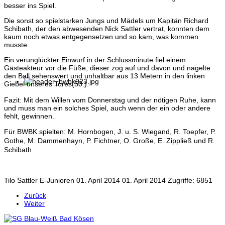
besser ins Spiel.
Die sonst so spielstarken Jungs und Mädels um Kapitän Richard
Schibath, der den abwesenden Nick Sattler vertrat, konnten dem
kaum noch etwas entgegensetzen und so kam, was kommen
musste.
Ein verunglückter Einwurf in der Schlussminute fiel einem
Gästeakteur vor die Füße, dieser zog auf und davon und nagelte
den Ball sehenswert und unhaltbar aus 13 Metern in den linken
Giebel unseres Tores(50.).
Fazit: Mit dem Willen vom Donnerstag und der nötigen Ruhe, kann
und muss man ein solches Spiel, auch wenn der ein oder andere
fehlt, gewinnen.
Für BWBK spielten: M. Hornbogen, J. u. S. Wiegand, R. Toepfer, P.
Gothe, M. Dammenhayn, P. Fichtner, O. Große, E. Zippließ und R.
Schibath
Tilo Sattler
E-Junioren
01. April 2014
01. April 2014
Zugriffe: 6851
Zurück
Weiter