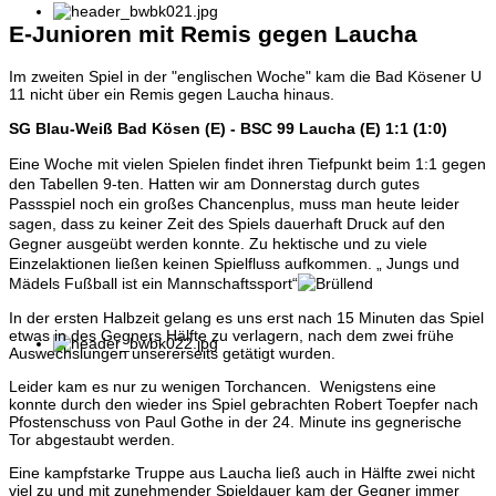
E-Junioren mit Remis gegen Laucha
Im zweiten Spiel in der "englischen Woche" kam die Bad Kösener U
11 nicht über ein Remis gegen Laucha hinaus.
SG Blau-Weiß Bad Kösen (E) - BSC 99 Laucha (E) 1:1 (1:0)
Eine Woche mit vielen Spielen findet ihren Tiefpunkt beim 1:1 gegen
den Tabellen 9-ten.
Hatten wir am Donnerstag durch gutes
Passspiel noch ein großes Chancenplus, muss man heute leider
sagen, dass zu keiner Zeit des Spiels dauerhaft Druck auf den
Gegner ausgeübt werden konnte.
Zu hektische und zu viele
Einzelaktionen ließen keinen Spielfluss aufkommen. „ Jungs und
Mädels Fußball ist ein Mannschaftssport“
In der ersten Halbzeit gelang es uns erst nach 15 Minuten das Spiel
etwas in des Gegners Hälfte zu verlagern, nach dem zwei frühe
Auswechslungen unsererseits getätigt wurden.
Leider kam es nur zu wenigen Torchancen. Wenigstens eine
konnte durch den wieder ins Spiel gebrachten Robert Toepfer nach
Pfostenschuss von Paul Gothe in der 24. Minute ins gegnerische
Tor abgestaubt werden.
Eine kampfstarke Truppe aus Laucha ließ auch in Hälfte zwei nicht
viel zu und mit zunehmender Spieldauer kam der Gegner immer