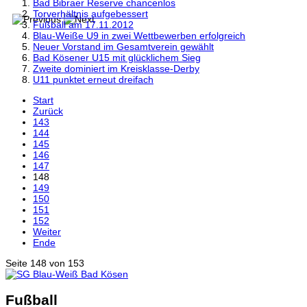
Bad Bibraer Reserve chancenlos
Torverhältnis aufgebessert
Fußball am 17.11.2012
Blau-Weiße U9 in zwei Wettbewerben erfolgreich
Neuer Vorstand im Gesamtverein gewählt
Bad Kösener U15 mit glücklichem Sieg
Zweite dominiert im Kreisklasse-Derby
U11 punktet erneut dreifach
Start
Zurück
143
144
145
146
147
148
149
150
151
152
Weiter
Ende
Seite 148 von 153
Fußball