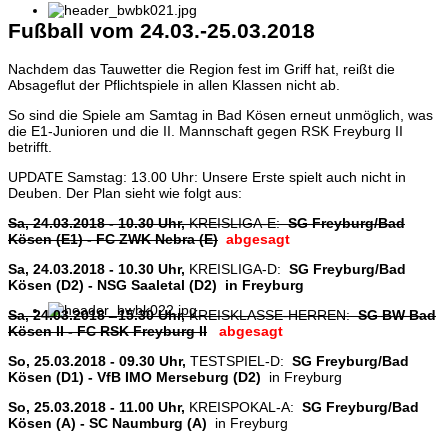
Fußball vom 24.03.-25.03.2018
Nachdem das Tauwetter die Region fest im Griff hat, reißt die
Absageflut der Pflichtspiele in allen Klassen nicht ab.
So sind die Spiele am Samtag in Bad Kösen erneut unmöglich, was
die E1-Junioren und die II. Mannschaft gegen RSK Freyburg II
betrifft.
UPDATE Samstag: 13.00 Uhr: Unsere Erste spielt auch nicht in
Deuben. Der Plan sieht wie folgt aus:
Sa, 24.03.2018 - 10.30 Uhr,
KREISLIGA-E:
SG Freyburg/Bad
Kösen (E1) - FC ZWK Nebra (E)
abgesagt
Sa, 24.03.2018 - 10.30 Uhr,
KREISLIGA-D:
SG Freyburg/Bad
Kösen (D2) - NSG Saaletal (D2) in Freyburg
Sa, 24.03.2018 - 15.30 Uhr,
KREISKLASSE-HERREN:
SG BW Bad
Kösen II - FC RSK Freyburg II
abgesagt
So, 25.03.2018 - 09.30 Uhr,
TESTSPIEL-D:
SG Freyburg/Bad
Kösen (D1) - VfB IMO Merseburg (D2)
in Freyburg
So, 25.03.2018 - 11.00 Uhr,
KREISPOKAL-A:
SG Freyburg/Bad
Kösen (A) - SC Naumburg (A)
in Freyburg