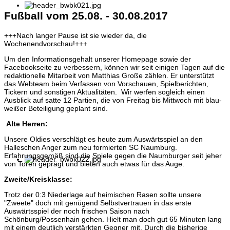
Fußball vom 25.08. - 30.08.2017
+++Nach langer Pause ist sie wieder da, die
Wochenendvorschau!+++
Um den Informationsgehalt unserer Homepage sowie der
Facebookseite zu verbessern, können wir seit einigen Tagen auf die
redaktionelle Mitarbeit von Matthias Große zählen. Er unterstützt
das Webteam beim Verfassen von Vorschauen, Spielberichten,
Tickern und sonstigen Aktualitäten. Wir werfen sogleich einen
Ausblick auf satte 12 Partien, die von Freitag bis Mittwoch mit blau-
weißer Beteiligung geplant sind.
Alte Herren:
Unsere Oldies verschlägt es heute zum Auswärtsspiel an den
Halleschen Anger zum neu formierten SC Naumburg.
Erfahrungsgemäß sind die Spiele gegen die Naumburger seit jeher
von Toren geprägt und bieten auch etwas für das Auge.
Zweite/Kreisklasse:
Trotz der 0:3 Niederlage auf heimischen Rasen sollte unsere
"
Zweete"
doch mit genügend Selbstvertrauen in das erste
Auswärtsspiel der noch frischen Saison nach
Schönburg/Possenhain gehen. Hielt man doch gut 65 Minuten lang
mit einem deutlich verstärkten Gegner mit. Durch die bisherige