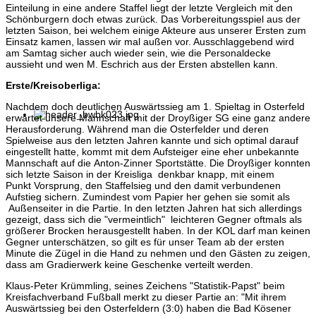
Einteilung in eine andere Staffel liegt der letzte Vergleich mit den
Schönburgern doch etwas zurück. Das Vorbereitungsspiel aus der
letzten Saison, bei welchem einige Akteure aus unserer Ersten zum
Einsatz kamen, lassen wir mal außen vor. Ausschlaggebend wird
am Samtag sicher auch wieder sein, wie die Personaldecke
aussieht und wen M. Eschrich aus der Ersten abstellen kann.
Erste/Kreisoberliga:
Nachdem doch deutlichen Auswärtssieg am 1. Spieltag in Osterfeld
erwartet unsere Mannschaft mit der Droyßiger SG eine ganz andere
Herausforderung. Während man die Osterfelder und deren
Spielweise aus den letzten Jahren kannte und sich optimal darauf
eingestellt hatte, kommt mit dem Aufsteiger eine eher unbekannte
Mannschaft auf die Anton-Zinner Sportstätte. Die Droyßiger konnten
sich letzte Saison in der Kreisliga denkbar knapp, mit einem
Punkt
Vorsprung, den Staffelsieg und den damit verbundenen
Aufstieg sichern. Zumindest vom Papier her gehen sie somit als
Außenseiter in die Partie. In den letzten Jahren hat sich allerdings
gezeigt, dass sich die "vermeintlich" leichteren Gegner oftmals als
größerer Brocken herausgestellt haben. In der KOL darf man keinen
Gegner unterschätzen, so gilt es für unser Team ab der ersten
Minute die Zügel in die Hand zu nehmen und den Gästen zu zeigen,
dass am Gradierwerk keine Geschenke verteilt werden.
Klaus-Peter Krümmling, seines Zeichens "Statistik-Papst" beim
Kreisfachverband Fußball merkt zu dieser Partie an: "Mit ihrem
Auswärtssieg bei den Osterfeldern (3:0) haben die Bad Kösener