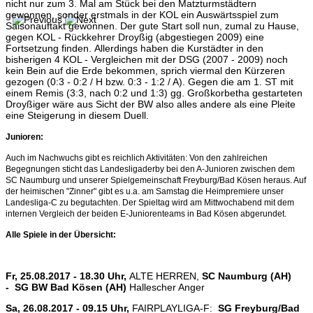
nicht nur zum 3. Mal am Stück bei den Matzturmstädtern
gewonnen, sonder erstmals in der KOL ein Auswärtsspiel zum
Saisonauftakt gewonnen. Der gute Start soll nun, zumal zu Hause,
gegen KOL - Rückkehrer Droyßig (abgestiegen 2009) eine
Fortsetzung finden. Allerdings haben die Kurstädter in den
bisherigen 4 KOL - Vergleichen mit der DSG (2007 - 2009) noch
kein Bein auf die Erde bekommen, sprich viermal den Kürzeren
gezogen (0:3 - 0:2 / H bzw. 0:3 - 1:2 / A). Gegen die am 1. ST mit
einem Remis (3:3, nach 0:2 und 1:3) gg. Großkorbetha gestarteten
Droyßiger wäre aus Sicht der BW also alles andere als eine Pleite
eine Steigerung in diesem Duell.
Junioren:
Auch im Nachwuchs gibt es reichlich Aktivitäten: Von den zahlreichen
Begegnungen sticht das Landesligaderby bei den A-Junioren zwischen dem
SC Naumburg und unserer Spielgemeinschaft Freyburg/Bad Kösen heraus. Auf
der heimischen "Zinner" gibt es u.a. am Samstag die Heimpremiere unser
Landesliga-C zu begutachten. Der Spieltag wird am Mittwochabend mit dem
internen Vergleich der beiden E-Juniorenteams in Bad Kösen abgerundet.
Alle Spiele in der Übersicht:
Fr, 25.08.2017 - 18.30 Uhr,
ALTE HERREN,
SC Naumburg (AH)
- SG BW Bad Kösen (AH)
Hallescher Anger
Sa, 26.08.2017 - 09.15 Uhr,
FAIRPLAYLIGA-F:
SG Freyburg/Bad