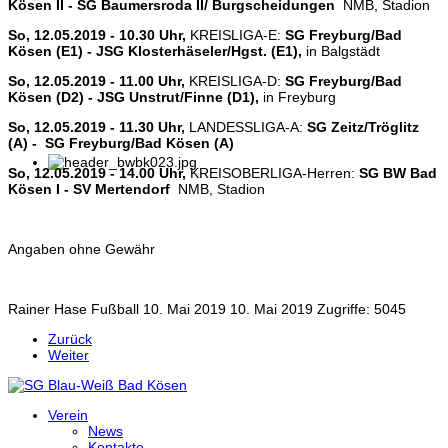
Kösen II - SG Baumersroda II/ Burgscheidungen
NMB, Stadion
So, 12.05.2019 - 10.30 Uhr,
KREISLIGA-E:
SG Freyburg/Bad
Kösen (E1) - JSG Klosterhäseler/Hgst. (E1),
in Balgstädt
So, 12.05.2019 - 11.00 Uhr,
KREISLIGA-D:
SG Freyburg/Bad
Kösen (D2) - JSG Unstrut/Finne (D1),
in Freyburg
So, 12.05.2019 - 11.30 Uhr,
LANDESSLIGA-A:
SG Zeitz/Tröglitz
(A) -
SG Freyburg/Bad Kösen (A)
So, 12.05.2019 - 14.00 Uhr,
KREISOBERLIGA-Herren:
SG BW Bad
Kösen I - SV Mertendorf
NMB, Stadion
Angaben ohne Gewähr
Rainer Hase
Fußball
10. Mai 2019
10. Mai 2019
Zugriffe: 5045
Zurück
Weiter
Verein
News
Kontakte