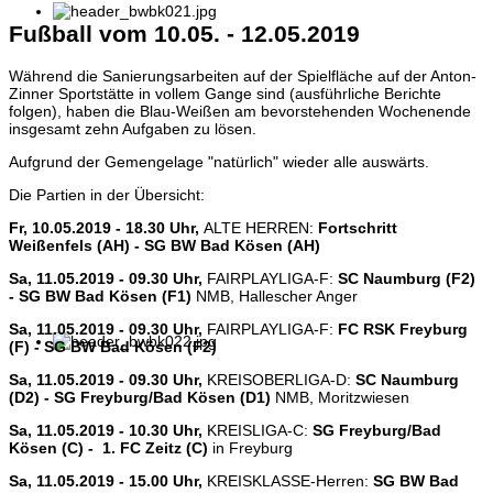
Fußball vom 10.05. - 12.05.2019
Während die Sanierungsarbeiten auf der Spielfläche auf der Anton-
Zinner Sportstätte in vollem Gange sind (ausführliche Berichte
folgen), haben die Blau-Weißen am bevorstehenden Wochenende
insgesamt zehn Aufgaben zu lösen.
Aufgrund der Gemengelage "natürlich" wieder alle auswärts.
Die Partien in der Übersicht:
Fr, 10.05.2019 - 18.30 Uhr,
ALTE HERREN:
Fortschritt
Weißenfels (AH) - SG BW Bad Kösen (AH)
Sa, 11.05.2019 - 09.30 Uhr,
FAIRPLAYLIGA-F:
SC Naumburg (F2)
- SG BW Bad Kösen (F1)
NMB, Hallescher Anger
Sa, 11.05.2019 - 09.30 Uhr,
FAIRPLAYLIGA-F:
FC RSK Freyburg
(F) - SG BW Bad Kösen (F2)
Sa, 11.05.2019 - 09.30 Uhr,
KREISOBERLIGA-D:
SC Naumburg
(D2) - SG Freyburg/Bad Kösen (D1)
NMB, Moritzwiesen
Sa, 11.05.2019 - 10.30 Uhr,
KREISLIGA-C:
SG Freyburg/Bad
Kösen (C) - 1. FC Zeitz (C)
in Freyburg
Sa, 11.05.2019 - 15.00 Uhr,
KREISKLASSE-Herren:
SG BW Bad