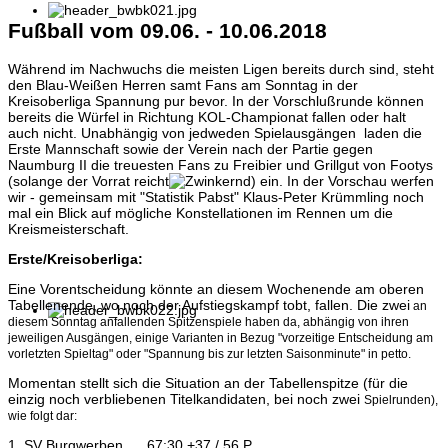
Fußball vom 09.06. - 10.06.2018
Während im Nachwuchs die meisten Ligen bereits durch sind, steht
den Blau-Weißen Herren samt Fans am Sonntag in der
Kreisoberliga Spannung pur bevor. In der Vorschlußrunde können
bereits die Würfel in Richtung KOL-Championat fallen oder halt
auch nicht. Unabhängig von jedweden Spielausgängen laden die
Erste Mannschaft sowie der Verein nach der Partie gegen
Naumburg II die treuesten Fans zu Freibier und Grillgut von Footys
(solange der Vorrat reicht
) ein. In der Vorschau werfen
wir - gemeinsam mit "Statistik Pabst" Klaus-Peter Krümmling noch
mal ein Blick auf mögliche Konstellationen im Rennen um die
Kreismeisterschaft.
Erste/Kreisoberliga:
Eine Vorentscheidung könnte an diesem Wochenende am oberen
Tabellenende, wo noch der Aufstiegskampf tobt, fallen. Die zwei
an
diesem Sonntag anfallenden Spitzenspiele haben da, abhängig von ihren
jeweiligen Ausgängen, einige Varianten in
Bezug "vorzeitige Entscheidung am
vorletzten Spieltag" oder "Spannung bis zur letzten Saisonminute" in petto.
Momentan stellt sich die Situation an der Tabellenspitze (für die
einzig noch verbliebenen Titelkandidaten, bei noch zwei
Spielrunden),
wie folgt dar:
1. SV Burgwerben 67:30 +37 / 56 P.