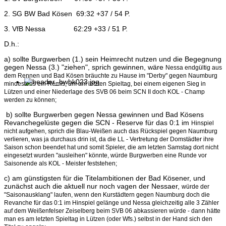
2. SG BW Bad Kösen 69:32 +37 / 54 P.
3. VfB Nessa 62:29 +33 / 51 P.
D.h.:
a) sollte Burgwerben (1.) sein Heimrecht nutzen und die Begegnung
gegen Nessa (3.) "ziehen", sprich gewinnen, wäre
Nessa endgültig aus
dem Rennen und Bad Kösen bräuchte zu Hause im "Derby" gegen Naumburg
mindestens ein
Remis, um am letzten Spieltag, bei einem eigenen Sieg in
Lützen und einer Niederlage des SVB 06 beim SCN II doch
KOL - Champ
werden zu können;
b) sollte Burgwerben gegen Nessa gewinnen und Bad Kösens
Revanchegelüste gegen die SCN - Reserve für das 0:1 im
Hinspiel
nicht aufgehen, sprich die Blau-Weißen auch das Rückspiel gegen Naumburg
verlieren, was ja durchaus drin ist,
da die LL - Vertretung der Domstädter ihre
Saison schon beendet hat und somit Spieler, die am letzten Samstag dort
nicht
eingesetzt wurden "ausleihen" könnte, würde Burgwerben eine Runde vor
Saisonende als KOL - Meister feststehen;
c) am günstigsten für die Titelambitionen der Bad Kösener, und
zunächst auch die aktuell nur noch vagen der Nessaer,
würde der
"Saisonausklang" laufen, wenn den Kurstädtern gegen Naumburg doch die
Revanche für das 0:1 im Hinspiel
gelänge und Nessa gleichzeitig alle 3 Zähler
auf dem Weißenfelser Zeiselberg beim SVB 06 abkassieren würde - dann
hätte
man es am letzten Spieltag in Lützen (oder Wfs.) selbst in der Hand sich den