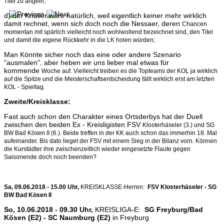
Titel zu angeln;
d) der Knaller wäre natürlich, weil eigentlich keiner mehr wirklich
damit rechnet, wenn sich doch noch die Nessaer, deren
Chancen
momentan mit spärlich vielleicht noch wohlwollend bezeichnet sind, den Titel
und damit die eigene Rückkehr in
die LK holen würden;
Man Könnte sicher noch das eine oder andere Szenario
"ausmalen", aber heben wir uns lieber mal etwas für
kommende
Woche auf. Vielleicht treiben es die Topteams der KOL ja wirklich
auf die Spitze und die Meisterschaftsentscheidung fällt
wirklich erst am letzten
KOL - Spieltag.
Zweite/Kreisklasse:
Fast auch schon den Charakter eines Ortsderbys hat der Duell
zwischen den beiden Ex - Kreisligisten FSV
Klosterhäseler (3.) und SG
BW Bad Kösen II (6.). Beide treffen in der KK auch schon das immerhin 18. Mal
aufeinander.
Bis dato lieget der FSV mit einem Sieg in der Bilanz vorn. Können
die Kurstädter ihre zwischenzeitlich wieder eingesetzte Flaute gegen
Saisonende doch noch beenden?
Sa, 09.06.2018 - 15.00 Uhr,
KREISKLASSE-Herren:
FSV Klosterhäseler - SG
BW Bad Kösen II
So, 10.06.2018 - 09.30 Uhr,
KREISLIGA-E:
SG Freyburg/Bad
Kösen (E2) - SC Naumburg (E2)
in Freyburg