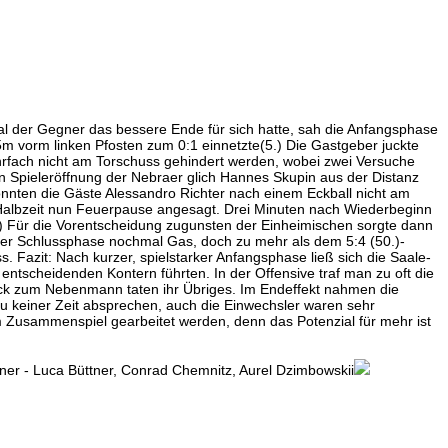
al der Gegner das bessere Ende für sich hatte, sah die Anfangsphase
m vorm linken Pfosten zum 0:1 einnetzte(5.) Die Gastgeber juckte
rfach nicht am Torschuss gehindert werden, wobei zwei Versuche
n Spieleröffnung der Nebraer glich Hannes Skupin aus der Distanz
nnten die Gäste Alessandro Richter nach einem Eckball nicht am
r Halbzeit nun Feuerpause angesagt. Drei Minuten nach Wiederbeginn
.) Für die Vorentscheidung zugunsten der Einheimischen sorgte dann
n der Schlussphase nochmal Gas, doch zu mehr als dem 5:4 (50.)-
s. Fazit: Nach kurzer, spielstarker Anfangsphase ließ sich die Saale-
ntscheidenden Kontern führten. In der Offensive traf man zu oft die
ck zum Nebenmann taten ihr Übriges. Im Endeffekt nahmen die
u keiner Zeit absprechen, auch die Einwechsler waren sehr
am Zusammenspiel gearbeitet werden, denn das Potenzial für mehr ist
ner - Luca Büttner, Conrad Chemnitz, Aurel Dzimbowskii