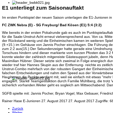
E1 unterliegt zum Saisonauftakt
Im ersten Punktspiel der neuen Saison unterlagen die E1-Junioren i
FC ZWK Nebra (E) - SG Freyburg/ Bad Kösen (E1) 5:4 (3:2)
Wie bereits in der ersten Pokalrunde gab es auch im Punktspielauft
für die Saale-Unstrut-Acht
erneut vielversprechend aus. Von ca. Mitt
der Rückstand wenig und die Einheimischen kamen im weiteren Spiel
(9.+15.) im Gehäuse von Jannis Pocher einschlugen. Die Führung der
zum 2:2 aus(15.) Der Sekundenzeiger hatte gerade eine Umdrehung ge
Torschuss hindern und dieser markierte vom kurzen Pfosten das 3:2 
konnte wieder der zahlreich mitgereiste Gästesupport jubeln, denn 
Maximilian Hübner. Dieser setzte sich zweimal in Folge energisch du
wieder traf hier Hannes Skupin aus der Entfernung- reichte es zeitlic
Unstrut-Combo mehrfach von der robusten Gangart der Einheimischen b
falschen Entscheidungen und nahm den Speed aus der Vorwärtsbeweg
Hausherren die Punkte verdient mit, weil sie einfach mit etwas "me
engagiert. Starke Teamgeistaktion durch Familie Mühlberg, die trotz 
sicherlich vorhanden.Weiter geht es sogleich am Mittwochabend. Dan
SGFB spielte mit: Jannis Pocher, Bryan Vogel, Max Gebauer, Friedri
Rainer Hase
E-Junioren
27. August 2017
27. August 2017
Zugriffe: 6
Zurück
Weiter