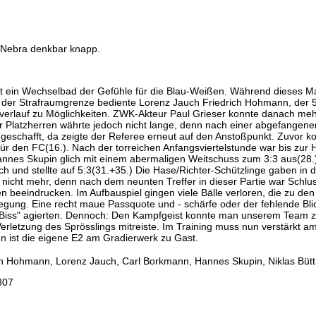
n Nebra denkbar knapp.
akt ein Wechselbad der Gefühle für die Blau-Weißen. Während dieses M
e der Strafraumgrenze bediente Lorenz Jauch Friedrich Hohmann, der 5
verlauf zu Möglichkeiten. ZWK-Akteur Paul Grieser konnte danach meh
 Platzherren währte jedoch nicht lange, denn nach einer abgefangene
schafft, da zeigte der Referee erneut auf den Anstoßpunkt. Zuvor ko
für den FC(16.). Nach der torreichen Anfangsviertelstunde war bis zu
Hannes Skupin glich mit einem abermaligen Weitschuss zum 3:3 aus(28
rch und stellte auf 5:3(31.+35.) Die Hase/Richter-Schützlinge gaben i
h nicht mehr, denn nach dem neunten Treffer in dieser Partie war Schlus
eeindrucken. Im Aufbauspiel gingen viele Bälle verloren, die zu den e
ung. Eine recht maue Passquote und - schärfe oder der fehlende Bli
hr Biss" agierten. Dennoch: Den Kampfgeist konnte man unserem Team z
Verletzung des Sprösslings mitreiste. Im Training muss nun verstärkt 
n ist die eigene E2 am Gradierwerk zu Gast.
ch Hohmann, Lorenz Jauch, Carl Borkmann, Hannes Skupin, Niklas Bütt
807