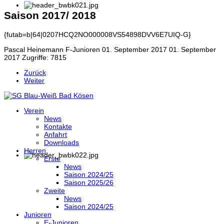
Saison 2017/ 2018
{futab=b|64|0207HCQ2NO000008VS54898DVV6E7UIQ-G}
Pascal Heinemann
F-Junioren
01. September 2017
01. September
2017
Zugriffe: 7815
Zurück
Weiter
Verein
News
Kontakte
Anfahrt
Downloads
Herren
Erste
News
Saison 2024/25
Saison 2025/26
Zweite
News
Saison 2024/25
Junioren
E-Junioren