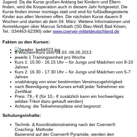
Jugend. Da die Kurse großen Anklang bei Kindern und Eltern
finden, wird die Kooperation auch in diesem Jahr fortgesetzt. Die
Kurse finden immer montags statt und sind für fußballbegeisterte
Kinder aus allen Vereinen offen. Die nächsten Kurse dauern 8
Wochen und starten ab dem 04. März. Weitere Informationen und
Anmeldungen über Marcus Schibath (SG Blau-Weiß Bad Kösen,
Tel.: 034463-62390) oder
www.coerver-mitteldeutschland.de
Fakten zu den Kursen:
8-Wochen-Kurs vom 04.03.-06.05.2013
jeweils 1 Trainingseinheit pro Woche
Kurs 1: 15.00 - 16.15 Uhr – für Jungs und Mädchen von 8-10
Jahren
Kurs 2: 16.30 - 17.30 Uhr – für Jungs und Mädchen von 5-7
Jahren
unabhängig von einer bestimmten Vereinszugehörigkeit
nach Beendigung des Kurses erhält jeder Teilnehmer ein
Zertifikat
Preis: 79,- € (für 10,- € zusätzlich kann ein hochwertiges
adidas-Trikot dazu gekauft werden)
Achtung: die Teilnehmerplätze sind begrenzt
Schulungsinhalte:
Technik- & Koordinationstraining nach der Coerver®
Coaching- Methode:
Basierend auf der Coerver® Pyramide, werden den