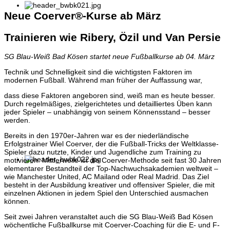
Neue Coerver®-Kurse ab März
Trainieren wie Ribery, Özil und Van Persie
SG Blau-Weiß Bad Kösen startet neue Fußballkurse ab 04. März
Technik und Schnelligkeit sind die wichtigsten Faktoren im
modernen Fußball. Während man früher der Auffassung war,
dass diese Faktoren angeboren sind, weiß man es heute besser.
Durch regelmäßiges, zielgerichtetes und detailliertes Üben kann
jeder Spieler – unabhängig von seinem Könnensstand – besser
werden.
Bereits in den 1970er-Jahren war es der niederländische
Erfolgstrainer Wiel Coerver, der die Fußball-Tricks der Weltklasse-
Spieler dazu nutzte, Kinder und Jugendliche zum Training zu
motivieren. Mittlerweile ist die Coerver-Methode seit fast 30 Jahren
elementarer Bestandteil der Top-Nachwuchsakademien weltweit –
wie Manchester United, AC Mailand oder Real Madrid. Das Ziel
besteht in der Ausbildung kreativer und offensiver Spieler, die mit
einzelnen Aktionen in jedem Spiel den Unterschied ausmachen
können.
Seit zwei Jahren veranstaltet auch die SG Blau-Weiß Bad Kösen
wöchentliche Fußballkurse mit Coerver-Coaching für die E- und F-