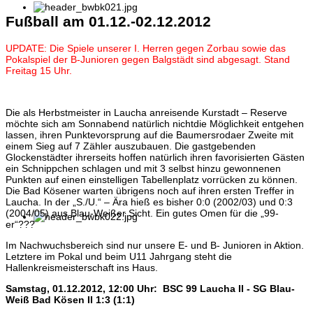
Fußball am 01.12.-02.12.2012
UPDATE: Die Spiele unserer I. Herren gegen Zorbau sowie das
Pokalspiel der B-Junioren gegen Balgstädt sind abgesagt. Stand
Freitag 15 Uhr.
Die als Herbstmeister in Laucha anreisende Kurstadt – Reserve
möchte sich am Sonnabend natürlich nichtdie Möglichkeit entgehen
lassen, ihren Punktevorsprung auf die Baumersrodaer Zweite mit
einem Sieg auf 7 Zähler auszubauen. Die gastgebenden
Glockenstädter ihrerseits hoffen natürlich ihren favorisierten Gästen
ein Schnippchen schlagen und mit 3 selbst hinzu gewonnenen
Punkten auf einen einstelligen Tabellenplatz vorrücken zu können.
Die Bad Kösener warten übrigens noch auf ihren ersten Treffer in
Laucha. In der „S./U.“ – Ära hieß es bisher 0:0 (2002/03) und 0:3
(2004/05) aus Blau-Weißer Sicht. Ein gutes Omen für die „99-
er“???
Im Nachwuchsbereich sind nur unsere E- und B- Junioren in Aktion.
Letztere im Pokal und beim U11 Jahrgang steht die
Hallenkreismeisterschaft ins Haus.
Samstag, 01.12.2012, 12
:00 Uhr: BSC 99 Laucha II - SG Blau-
Weiß Bad Kösen II 1:3 (1:1)