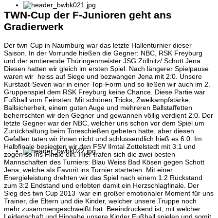
TWN-Cup der F-Junioren geht ans
Gradierwerk
Der twn-Cup in Naumburg war das letzte Hallenturnier dieser
Saison. In der Vorrunde hießen die Gegner: NBC, RSK Freyburg
und der amtierende Thüringenmeister JSG Zöllnitz/ Schott Jena.
Diesen hatten wir gleich im ersten Spiel. Nach längerer Spielpause
waren wir heiss auf Siege und bezwangen Jena mit 2:0. Unsere
Kurstadt-Seven war in einer Top-Form und so ließen wir auch im 2.
Gruppenspiel dem RSK Freyburg keine Chance. Diese Partie war
Fußball vom Feinsten. Mit schönen Tricks, Zweikampfstärke,
Ballsicherheit, einem guten Auge und mehreren Ballstaffetten
beherrschten wir den Gegner und gewannen völlig verdient 2:0. Der
letzte Gegner war der NBC, welcher uns schon vor dem Spiel um
Zurückhaltung beim Toreschießen gebeten hatte, aber diesen
Gefallen taten wir ihnen nicht und schlussendlich hieß es 6:0. Im
Halbfinale besiegten wir den FSV Ilmtal Zottelstedt mit 3:1 und
zogen so ins Finale ein. Hier trafen sich die zwei besten
Mannschaften des Turniers: Blau Weiss Bad Kösen gegen Schott
Jena, welche als Favorit ins Turnier starteten. Mit einer
Energieleistung drehten wir das Spiel nach einem 1:2 Rückstand
zum 3:2 Endstand und erlebten damit ein Herzschlagfinale. Der
Sieg des twn Cup 2013 war ein großer emotionaler Moment für uns
Trainer, die Eltern und die Kinder, welcher unsere Truppe noch
mehr zusammengeschweißt hat. Beeindruckend ist, mit welcher
Leidenschaft und Hingabe unsere Kinder Fußball spielen und somit