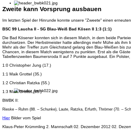
Zweite kann Vorsprung ausbauen
Im letzten Spiel der Hinrunde konnte unsere "Zweete" einen erneuten
BSC 99 Laucha II - SG Blau-Weiß Bad Kösen II 1:3 (1:1)
Die Bad Kösener konnten sich in diesem Match, in dem beide Parteien 
durchsetzen. Der Herbstmeister hatte allerdings mehr Mühe als ihm l
Mehr als der Treffer zum Gleichstand gelang den Blau-Weißen bis zur 
Chancen, in diesem Match wenigstens zu punkten. Erst als die Gäste
Tabellenzweiten Baumersroda II auf 7 Punkte ausgebaut. Ein Polster,
1:0 Christopher Jung (17.)
1:1 Maik Grottel (35.)
1:2 Christian Ratzka (55.)
1:3 Maik Grottel (85.)
BWBK II:
Rieske – Ruhm (88. – Schunke), Laute, Ratzka, Erfurth, Thrömer (70. – Schi
Hier
Bilder vom Spiel
Klaus-Peter Krümmling
2. Mannschaft
02. Dezember 2012
02. Deze