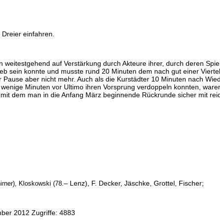
 Dreier einfahren.
weitestgehend auf Verstärkung durch Akteure ihrer, durch deren Spielau
ieb sein konnte und musste rund 20 Minuten dem nach gut einer Viertel
Pause aber nicht mehr. Auch als die Kurstädter 10 Minuten nach Wieder
 wenige Minuten vor Ultimo ihren Vorsprung verdoppeln konnten, waren
 mit dem man in die Anfang März beginnende Rückrunde sicher mit reic
– Lenz), F. Decker, Jäschke, Grottel, Fischer;
rner), Kloskowski (78.
mber 2012
Zugriffe: 4883