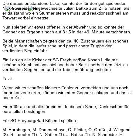
Die daraus entstandene Ecke, konnte der für den gut spielenden
Nick Schneider eingewechselte Julian Battke zum 2 : 5 nutzen, als
er da stand wo ein Stürmer stehen muss und reaktionsschnell am
Torwart vorbei einnetzte.
Nun spielten wir etwas offener in der Abwehr und so konnte der
Gegner das Ergebnis noch auf 3 : 5 in der 49. Minute verschönern.
Beide Mannschaften zeigten den ca. 40 Zuschauern ein schönes
Spiel, in dem die läuferische und passsichere Truppe den
verdienten Sieg einfuhr.
Ein Lob an alle Kicker der SG Freyburg/Bad Kösen I, die mit
schönem Kombinationsspiel und hoher Ballsicherheit den letztlich
verdienten Sieg holten und die Tabellenführung festigten.
Fazit:
Wenn wir es schaffen kleinere Fehler zu vermeiden und uns noch
mehr konzentrieren, können wir jeden Gegner schlagen und das ist
unser Ziel.
Einer für alle und alle für einen! In diesem Sinne, Dankeschön für
eure tollen Leistungen.
Für SG Freyburg/Bad Kösen I spielten:
M. Hornbogen, M. Dammenhayn, O. Pfeifer, O. Große, J. Wiegand
(2), R. Toepfer (1), N. Sattler (1), J. Battke (1), N. Schneider, E.