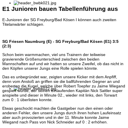
E1 Junioren bauen Tabellenführung aus
E-Junioren der SG Freyburg/Bad Kösen I können auch zweiten
Titelanwärter schlagen.
SG Friesen Naumburg (E) - SG Freyburg/Bad Kösen (E1) 3:5
(2:3)
Schon beim warmmachen, viel uns Trainern der teilweise
gravierende Größenunterschied zwischen den beiden
Mannschaften auf und wir hatten so unsere Zweifel, ob das nicht in
den Köpfen unserer Jungs eine Rolle spielen könnte.
Das es unbegründet war, zeigten unsere Kicker mit dem Anpfiff,
denn vom Anstoß an griffen sie die ballführenden Gegner an und
eroberten die Kugel, welche über Robert Toepfer zu Jaime Wiegand
gespielt wurde, der seinen einlaufenden Kapitän Nick Sattler super
anspielte und dieser in Minute 02., wieder mit links, den Torwart
zum 0 : 1 überlisten konnte.
Etwas geschockt machten die Gastgeber nun den einen oder
anderen Fehler, den unsere Jungs durch ihren hohen Laufeinsatz
aber auch provozierten und in der 11. Minute konnte Jaime
Wiegand nach Pass von Nick Schneider auf 0 : 2 erhöhen.