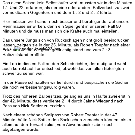
Das diese Saison kein Selbstläufer wird, mussten wir in den Minuten
17. Und 22. erfahren, als der eine oder andere Ballverlust, zu zwei
vermeidbaren Gegentoren und dem 1 : 2 und 2 : 2 führte.
Hier müssen wir Trainer noch besser und beruhigender auf unsere
Rennmäuse einwirken, denn ein Spiel geht in unserem Fall 50
Minuten und da muss man sich die Kräfte auch mal einteilen.
Das unsere Jungs sich von Rückschlägen nicht groß beeindrucken
lassen, zeigten sie in der 25. Minute, als Robert Toepfer nach einer
Ecke von Jaime Wiegand goldrichtig stand und zum 2 : 3
Halbzeitstand erhöhte.
Ein Lob in diesem Fall an den Schiedsrichter, der mutig und wohl
auch korrekt auf Tor entschied, obwohl das von allen Beteiligten
schwer zu sehen war.
In der Pause schnauften wir tief durch und besprachen die Sachen
die noch verbesserungswürdig waren.
Trotz des höheren Ballbesitzes, gelang es uns in Hälfte zwei erst in
der 42. Minute, dass verdiente 2 : 4 durch Jaime Wiegand nach
Pass von Nick Sattler zu erzielen.
Nach einem schönen Steilpass von Robert Toepfer in der 47.
Minute, hätte Nick Sattler den Sack schon zumachen können, als er
allein auf den Torwart zulief, vom Abwehrspieler aber noch
abgefangen wurde.