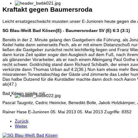
Kraftakt gegen Baumersroda
Leicht ersatzgeschwächt mussten unser E-Junioren heute gegen die
SG Blau-Weiß Bad Kösen(E) - Baumersrodaer SV (E) 6:3 (3:1)
Bereits in der 2. Minute gelang den Gastgebern die Führung, als Jona
Keitel hatte dann seinerseits Pech, als er mit einem Distanzschuß nu
ließen die Gastgeber zunächst recht leichtfertig liegen und Franz W
dann kurze Zeit später sogar den Ausgleich auf dem Fuß, nach ihrem
als glänzender Vorarbeiter, als er nach einem Alleingang Paul Gothe i
recht schwer. Goldrichtig stand dann Richard Schibath, der einen zu
verkürzte dann Thomas Urban auf 4:2(36.) Nun kam etwas mehr Beweg
missratenen Torwartabschlag der Gäste und zimmerte das Leder humo
Das halbe Dutzend für die Kurstädter machte dann doch noch Aaron V
ab(47.)
Bad Kösen spielte mit:
Pascal Taugnitz, Cedric Heinicke, Benedikt Bolle, Jakob Holzkämper, 
Rainer Hase
E-Junioren
05. Mai 2013
05. Mai 2013
Zugriffe: 8352
Zurück
Weiter