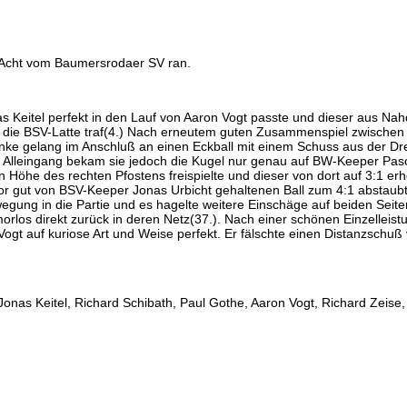
 Acht vom Baumersrodaer SV ran.
s Keitel perfekt in den Lauf von Aaron Vogt passte und dieser aus Nah
r die BSV-Latte traf(4.) Nach erneutem guten Zusammenspiel zwischen K
ienke gelang im Anschluß an einen Eckball mit einem Schuss aus der D
 Alleingang bekam sie jedoch die Kugel nur genau auf BW-Keeper Pasc
n Höhe des rechten Pfostens freispielte und dieser von dort auf 3:1 erh
vor gut von BSV-Keeper Jonas Urbicht gehaltenen Ball zum 4:1 abstaub
ung in die Partie und es hagelte weitere Einschäge auf beiden Seite
rlos direkt zurück in deren Netz(37.). Nach einer schönen Einzellei
ogt auf kuriose Art und Weise perfekt. Er fälschte einen Distanzschu
Jonas Keitel, Richard Schibath, Paul Gothe, Aaron Vogt, Richard Zeise