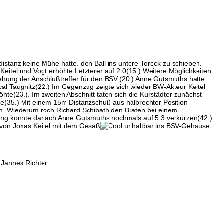
distanz keine Mühe hatte, den Ball ins untere Toreck zu schieben.
eitel und Vogt erhöhte Letzterer auf 2:0(15.) Weitere Möglichkeiten
rehung der Anschlußtreffer für den BSV.(20.) Anne Gutsmuths hatte
al Taugnitz(22.) Im Gegenzug zeigte sich wieder BW-Akteur Keitel
öhte(23.). Im zweiten Abschnitt taten sich die Kurstädter zunächst
te(35.) Mit einem 15m Distanzschuß aus halbrechter Position
n. Wiederum roch Richard Schibath den Braten bei einem
stung konnte danach Anne Gutsmuths nochmals auf 5:3 verkürzen(42.)
ß von Jonas Keitel mit dem Gesäß
unhaltbar ins BSV-Gehäuse
, Jannes Richter